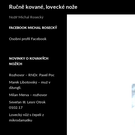
Hledat
Ručně kované, lovecké nože
Nožíř Michal Rosecký
FACEBOOK MICHAL ROSECKÝ
Osobní profil Facebook
NOVINKY O KOVANÝCH
NOŽÍCH
Rozhovor – RNDr. Pavel Poc
Marek Libotovský – muž v
džungli.
Milan Merva – rozhovor
Seveřan III. Lesní Otrok
0102.17
Lovecký nůž s čepelí z
mikrodamašku