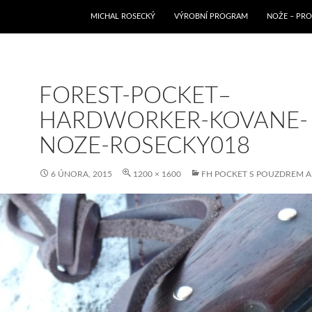
PŘEJÍT K OBSAHU WEBU
MICHAL ROSECKÝ
VÝROBNÍ PROGRAM
NOŽE – PRO
FOREST-POCKET–
HARDWORKER-KOVANE-
NOZE-ROSECKY018
6 ÚNORA, 2015
1200 × 1600
FH POCKET S POUZDREM 