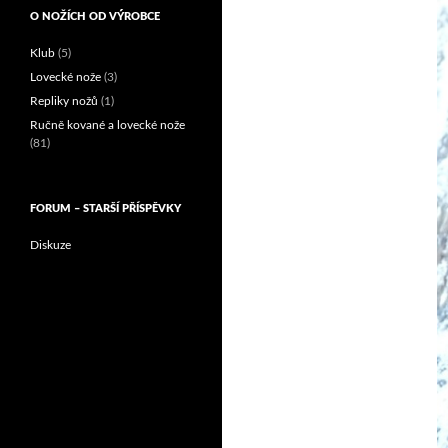
O NOŽÍCH OD VÝROBCE
Klub
(5)
Lovecké nože
(3)
Repliky nožů
(1)
Ručně kované a lovecké nože
(81)
FORUM – STARŠÍ PŘÍSPĚVKY
Diskuze